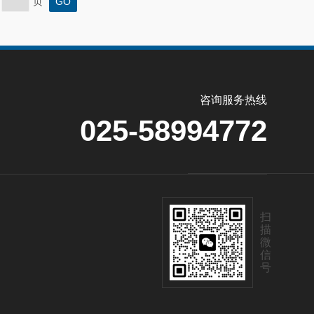
页
咨询服务热线
025-58994772
扫
描
微
信
号