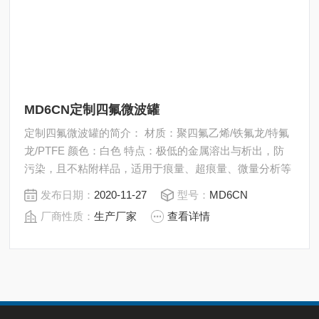
MD6CN定制四氟微波罐
定制四氟微波罐的简介： 材质：聚四氟乙烯/铁氟龙/特氟
龙/PTFE 颜色：白色 特点：极低的金属溶出与析出，防
污染，且不粘附样品，适用于痕量、超痕量、微量分析等
发布日期：
2020-11-27
型号：
MD6CN
厂商性质：
生产厂家
查看详情