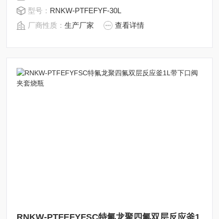
剂，本底值低无污染，尺寸可定制，也可以做成双层反应
型号：
RNKW-PTFEFYF-30L
釜，根据需求加进料口，下料阀等配件，耐受一定压力。
厂商性质：
生产厂家
查看详情
RNKW-PTFEFYFSC特氟龙聚四氟双层反应釜1