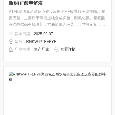
瓶耐HF酸电解液
PTFE聚四氟乙烯反应釜反应瓶耐HF酸电解液 聚四氟乙烯
反应釜，主要用于蒸馏提纯合成实验，耐氟化氢、氢氟酸
等强酸强碱有机溶剂，本底值低无污染，尺寸可定制，也
可以做成双层反应釜，根据需求增加接头，下口阀等配
发布日期：
2025-02-07
件，耐受一定压力。
型号：
RNKW-PTFEFYF
厂商性质：
生产厂家
查看详情