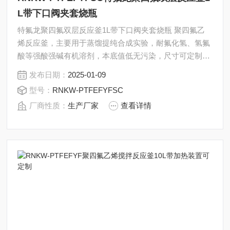
L带下口阀夹套烧瓶
特氟龙聚四氟双层反应釜1L带下口阀夹套烧瓶 聚四氟乙
烯反应釜，主要用于蒸馏提纯合成实验，耐氟化氢、氢氟
酸等强酸强碱有机溶剂，本底值低无污染，尺寸可定制，
也可以做成双层反应釜，根据需求增加接头，下口阀等配
发布日期：
2025-01-09
件，耐受一定压力。
型号：
RNKW-PTFEFYFSC
厂商性质：
生产厂家
查看详情