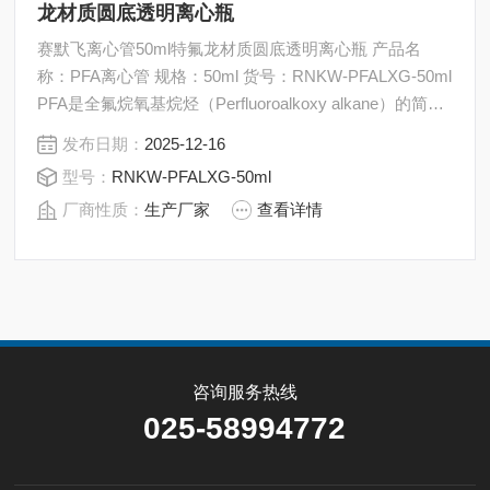
龙材质圆底透明离心瓶
赛默飞离心管50ml特氟龙材质圆底透明离心瓶 产品名
称：PFA离心管 规格：50ml 货号：RNKW-PFALXG-50ml
PFA是全氟烷氧基烷烃（Perfluoroalkoxy alkane）的简
称，是一种高性能的含氟聚合物。它可以说是FEP（氟化
发布日期：
2025-12-16
乙烯丙烯）的升级版，继承了FEP的优异化学惰性和透明
型号：
RNKW-PFALXG-50ml
度，并在耐温性和机械强度上有所提升。
厂商性质：
生产厂家
查看详情
咨询服务热线
025-58994772