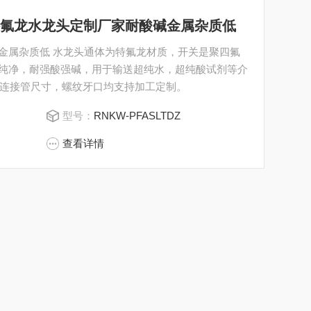
PFA特氟龙水龙头定制厂家耐酸碱金属杂质低
碱金属杂质低 水龙头通体为特氟龙材质，开关是聚四氟
质纯净，耐强酸强碱，用于输送超纯水，超纯酸试剂等介
连接管尺寸，螺纹牙口均支持加工定制。
型号：
RNKW-PFASLTDZ
查看详情