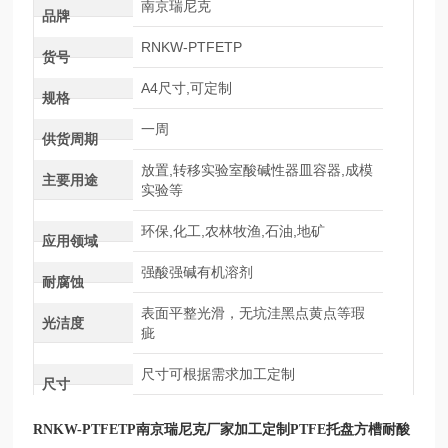
南京瑞尼克
品牌
RNKW-PTFETP
货号
A4尺寸,可定制
规格
一周
供货周期
放置,转移实验室酸碱性器皿容器,成模
主要用途
实验等
环保,化工,农林牧渔,石油,地矿
应用领域
强酸强碱有机溶剂
耐腐蚀
表面平整光滑，无坑洼黑点黄点等瑕
光洁度
疵
尺寸可根据需求加工定制
尺寸
RNKW-PTFETP
南京瑞尼克厂家加工定制PTFE托盘方槽耐酸