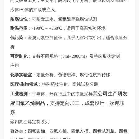
的实验室工具，主要用于高纯度化学分析、痕量检测及腐蚀性
液体/气体的抽取或注入。
耐腐蚀性
：可耐受王水、氢氟酸等强腐蚀试剂
耐温范围
：-190℃ ~ +250℃，适用于高温实验环境
低污染
：
金属元素空白值低，几乎无溶出或析出，适合痕量分
析
可定制化
：
支持不同规格（5ml~2000ml）及特殊形状定制
应用
化学实验室
：定量分析、色谱进样、腐蚀性试剂转移
医疗/生物领域
：
特殊药物注射、高纯试剂分装
我公司生产研发
工业检测
：
半导体、环保行业中的痕量采样
聚四氟乙烯制品，支持定向加工，成套设计，欢迎联
系
聚四氟乙烯定制系列
容器类：四氟圆桶、四氟方桶、四氟方槽、四氟试剂瓶、四氟