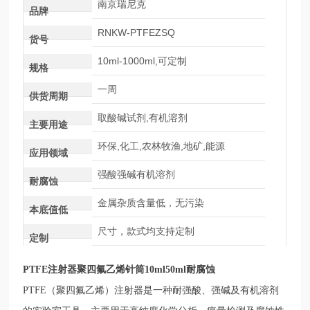
南京瑞尼克
品牌
RNKW-PTFEZSQ
货号
10ml-1000ml,可定制
规格
一周
供货周期
取酸碱试剂,有机溶剂
主要用途
环保,化工,农林牧渔,地矿,能源
应用领域
强酸强碱有机溶剂
耐腐蚀
金属杂质含量低，无污染
本底值低
尺寸，款式均支持定制
定制
PTFE注射器聚四氟乙烯针筒10ml50ml耐腐蚀
PTFE（聚四氟乙烯）注射器是一种耐强酸、强碱及有机溶剂