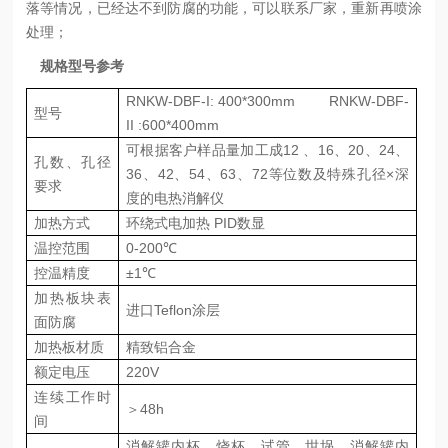
落等情况，已经达不到防腐的功能，可以联系厂家，重新再喷涂
处理；
规格型号参考
RNKW-
DBF-I: 400*300mm
RNKW-
DBF-
型号
II :600*400mm
可根据客户样品量加工成
12 、16、20、24、
孔数、孔径
36、42、54、63、72等位数及特殊孔径×深
要求
度的电热消解仪
加热方式
环绕式电加热
PID数显
温控范围
0
-
200
℃
控温精度
±1℃
加热板块表
进口
Teflon涂层
面防腐
加热板材质
精致铝合金
额定电压
220V
连续工作时
＞
48h
间
消解罐内杯、烧杯、试管、坩埚、消解罐内