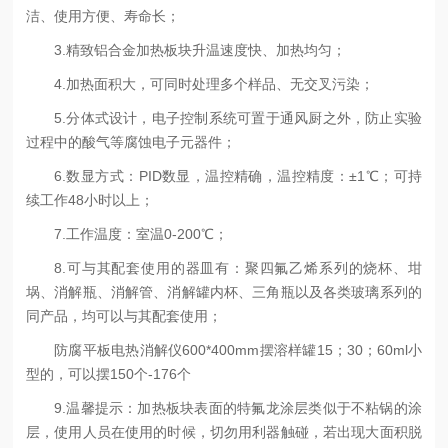
洁、使用方便、寿命长；
3.精致铝合金加热板块升温速度快、加热均匀；
4.加热面积大，可同时处理多个样品、无交叉污染；
5.分体式设计，电子控制系统可置于通风厨之外，防止实验
过程中的酸气等腐蚀电子元器件；
6.数显方式：PID数显，温控精确，温控精度：±1℃；可持
续工作48小时以上；
7.工作温度：室温0-
200
℃；
8.可与其配套使用的器皿有：聚四氟乙烯系列的烧杯、坩
埚、消解瓶、消解管、消解罐内杯、三角瓶以及各类玻璃系列的
同产品，均可以与其配套使用；
防腐平板电热消解仪
600*400mm摆溶样罐15；30；60ml小
型的，可以摆150个-176个
9.温馨提示：加热板块表面的特氟龙涂层类似于不粘锅的涂
层，使用人员在使用的时候，切勿用利器触碰，若出现大面积脱