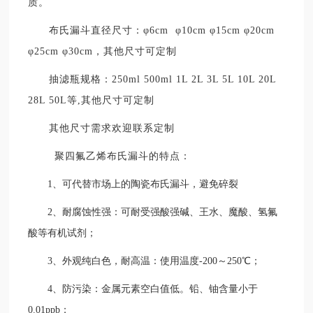
质。
布氏漏斗直径
尺寸：
φ6cm φ10cm φ15cm φ20cm
φ25cm φ30cm
，
其他尺寸可定制
抽滤瓶规格：
250ml 500ml 1L 2L 3L 5L 10L 20L
28L 50L等,其他尺寸可定制
其他尺寸需求欢迎联系定制
聚四氟乙烯布氏漏斗的特点：
1、可代替市场上的陶瓷布氏漏斗，避免碎裂
2、耐腐蚀性强：可耐受强酸强碱、王水、魔酸、氢氟
酸等有机试剂；
3、外观纯白色，耐高温：使用温度-200～250℃；
4、防污染：金属元素空白值低。铅、铀含量小于
0.01ppb；