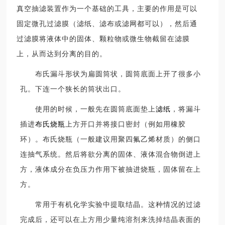
真空抽滤装置作为一个基础的工具，主要的作用是可以
固定微孔过滤膜（滤纸、滤布或滤网都可以），然后通
过滤膜将液体中的固体、颗粒物或微生物截留在滤膜
上，从而达到分离的目的。
布氏漏斗形状为扁圆筒状，圆筒底面上开了很多小
孔。下连一个狭长的筒状出口。
使用的时候，一般先在圆筒底面垫上
滤纸
，将漏斗
插进
布氏烧瓶
上方开口并将接口密封（例如用橡胶
环）。布氏烧瓶（一般建议用聚四氟乙烯材质）的侧口
连抽气系统。然后将欲分离的固体、液体混合物倒进上
方，液体成分在负压力作用下被抽进烧瓶，固体留在上
方。
常用于有机化学实验中提取结晶。这种情况的过滤
完成后，还可以在上方用少量纯溶剂来洗掉结晶表面的