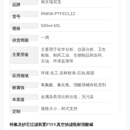
南京瑞尼克
品牌
RNKW-PTFECLZZ
货号
500ml-50L
规格
一周
供货周期
主要用于化学分析、仪器分析、卫生
主要用途
检验、制药工业、生物制品和农药、
石油、环保监测等
环保,化工,农林牧渔,石油,能源
应用领域
氢氟酸、氟化氢、强酸强碱有机溶剂
耐腐蚀
金属杂质溶出析出低，无污染
本底值
规格大小，样式支持
定制
特氟龙砂芯过滤装置PTFE真空抽滤瓶耐强酸碱