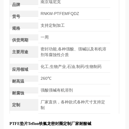
南京瑞尼克
品牌
RNKW-PTFEMFQDZ
货号
支持定制加工
规格
一周
供货周期
密封功能,各种强酸、强碱以及有机溶
主要用途
剂等腐蚀性介质
化工,生物产业,石油,制药/生物制药
应用领域
260℃
耐高温
强酸强碱有机溶剂
耐腐蚀
厂家直供，各种款式各种尺寸支持定
定制
制
PTFE垫片Teflon铁氟龙密封圈定制厂家耐酸碱