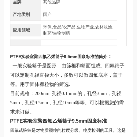
品牌
其他品牌
产地类别
国产
环保,食品/农产品,生物产业,农林牧渔,
应用领域
制药/生物制药
​：
PTFE实验室聚四氟乙烯筛子9.5mm固废标准
的简介
一般实验筛子是圆形
，
由筛框和筛面组成
四氟
筛
子
。
可以定制孔径直径大小，多数可以做四氟底座，盖子
等。用于固体颗粒物的筛选
.
目前规格：200mm 孔径0.15mm的，孔径3mm，孔径
5mm，孔径9.5mm，孔径10mm等等。可以根据您的需
求来订做。
PTFE实验室聚四氟乙烯筛子9.5mm固废标准
四氟试验筛是对物质颗粒的粒度分级、粒度检测的工具。这是