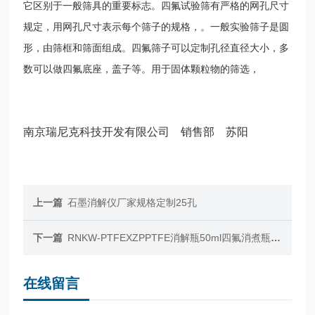
它区别于一般筛具的重要标志。四氟试验筛有严格的网孔尺寸
规定，用网孔尺寸表示每个筛子的规格，。一般实验筛子是圆
形，由筛框和筛面组成。四氟筛子可以定制孔径直径大小，多
数可以做四氟底座，盖子等。用于固体颗粒物的筛选，
南京瑞尼克科技开发有限公司 销售部 苏阳
上一篇
石墨消解仪厂家规格定制25孔
下一篇
RNKW-PTFEXZPPTFE消解瓶50ml四氟消煮瓶螺纹盖海水检测用
在线留言