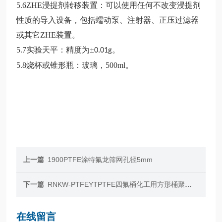
5.6ZHE
浸提剂转移装置：可以使用任何不改变浸提剂
性质的导入设备，包括蠕动泵、注射器、正压过滤器
或其它
ZHE
装置。
5.7
实验天平：精度为
±
。
0.01g
5.8
烧杯或锥形瓶：玻璃，
500ml
。
上一篇
1900PTFE涂特氟龙筛网孔径5mm
下一篇
RNKW-PTFEYTPTFE四氟桶化工用方形桶聚四氟乙烯定制厂家
在线留言