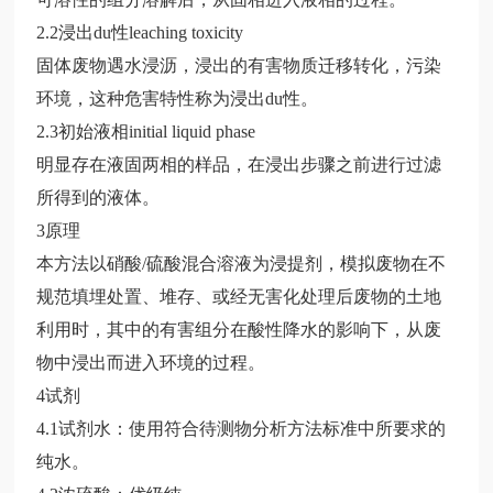
2.2
浸出
du
性
leaching toxicity
固体废物遇水浸沥，浸出的有害物质迁移转化，污染
环境，这种危害特性称为浸出
du
性。
2.3
初始液相
initial liquid phase
明显存在液固两相的样品，在浸出步骤之前进行过滤
所得到的液体。
3
原理
本方法以硝酸
/
硫酸混合溶液为浸提剂，模拟废物在不
规范填埋处置、堆存、或经无害化处理后废物的土地
利用时，其中的有害组分在酸性降水的影响下，从废
物中浸出而进入环境的过程。
4
试剂
4.1
试剂水：使用符合待测物分析方法标准中所要求的
纯水。