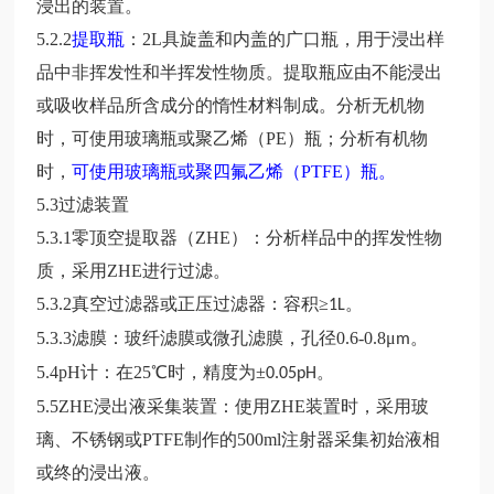
浸出的装置。
5.2.2
提取瓶
：
2L
具旋盖和内盖的广口瓶，用于浸出样
品中非挥发性和半挥发性物质。提取瓶应由不能浸出
或吸收样品所含成分的惰性材料制成。分析无机物
时，可使用玻璃瓶或聚乙烯（
PE
）瓶；分析有机物
时，
可使用玻璃瓶或聚四氟乙烯（
PTFE
）瓶。
5.3
过滤装置
5.3.1
零顶空提取器（
ZHE
）：分析样品中的挥发性物
质，采用
ZHE
进行过滤。
5.3.2
真空过滤器或正压过滤器：容积
≥
。
1L
5.3.3
滤膜：玻纤滤膜或微孔滤膜，孔径
0.6-0.8μ
。
m
5.4pH
计：在
25℃
时，精度为
±
。
0.05pH
5.5ZHE
浸出液采集装置：使用
ZHE
装置时，采用玻
璃、不锈钢或
PTFE
制作的
500ml
注射器采集初始液相
或终的浸出液。