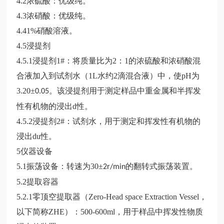
4.2
浓硫酸：优级纯。
4.3
浓硝酸：优级纯。
4.41%
硝酸溶液。
4.5
浸提剂
4.5.1
浸提剂
1#
：将质量比为
2
：
1
的浓硫酸和浓硝酸混
合液加入到试剂水（
1L
水约
2
滴混合液）中，使
pH
为
3.20±
。该浸提剂用于测定样品中重金属和半挥发
0.05
性有机物的浸出
d
性。
4.5.2
浸提剂
2#
：试剂水，用于测定和挥发性有机物的
浸出
du
性。
5
仪器设备
5.1
振荡设备：转速为
30±
的翻转式振荡装置。
2r/min
5.2
提取容器
5.2.1
零顶空提取器（
Zero-Head space Extraction Vessel
，
以下简称
ZHE
）：
500-600ml
，用于样品中挥发性物质