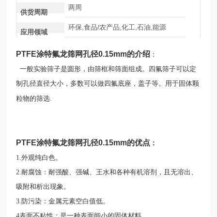
两周
供货周期
环保,食品/农产品,化工,石油,能源
应用领域
PTFE涂特氟龙筛网孔径0.15mm
的介绍
：
由筛框和筛面组成
一般实验筛子是圆形，
。
四氟筛子可以定
制孔径直径大小，多数可以做四氟底座，盖子等。用于固体颗
粒物的筛选.
PTFE涂特氟龙筛网孔径0.15mm
的优点
：
1.外观纯白色。
2.耐腐蚀：耐强酸、强碱、王水和各种有机溶剂，且无溶出、
吸附和析出现象。
3.防污染：金属元素空白值低。
4表面不粘性：是一种表面能小的固体材料。