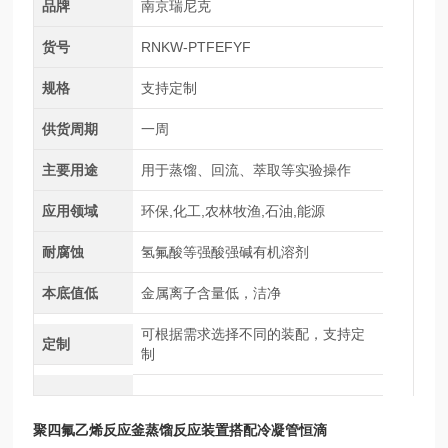
品牌
南京瑞尼克
货号
RNKW-PTFEFYF
规格
支持定制
供货周期
一周
主要用途
用于蒸馏、回流、萃取等实验操作
应用领域
环保,化工,农林牧渔,石油,能源
耐腐蚀
氢氟酸等强酸强碱有机溶剂
本底值低
金属离子含量低，洁净
可根据需求选择不同的装配，支持定
定制
制
聚四氟乙烯反应釜蒸馏反应装置搭配冷凝管
恒滴