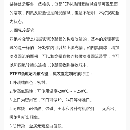
链接处需要多一些接头，但是
FEP
材质耐受酸碱透明可视里面
的溶液，四氟反应瓶也是耐受酸碱，但是不透明，不好观察瓶
内状态。
3.
四氟冷凝管
四氟冷凝管是根据玻璃冷凝管的构造改进的，基本的原理和玻
璃的是一样的，冷凝管内可以加上填充物，如四氟圆球，增加
冷凝回流的面积，可以和烧瓶直接连接做冷凝回流装置，也可
以和四氟转接头连接，冷凝回收到接收瓶中。
PTFE特氟龙四氟冷凝回流装置定制材质
特征
：
1.外观纯白色，密封。
2.耐高低温性：可使用温度-200℃～＋250℃。
3.上口为密封塞，下口可做19、24口等标准口。
4.耐腐蚀：耐强酸、强碱、王水和各种有机溶剂，且无溶出、
吸附和析出现象。
5.防污染：金属元素空白值低。