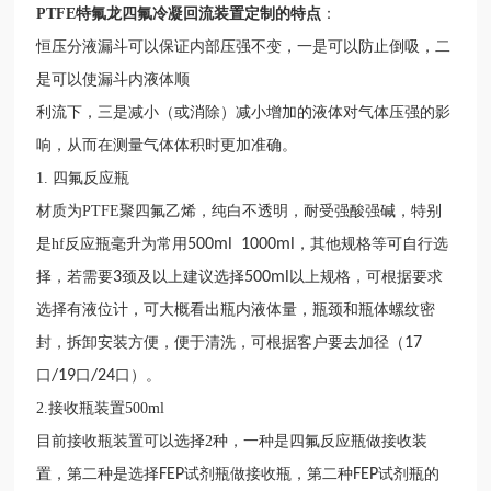
PTFE特氟龙四氟冷凝回流装置定制
的特点
：
恒压分液漏斗可以保证内部压强不变，一是可以防止倒吸，二
是可以使漏斗内液体顺
利流下，三是减小（或消除）减小增加的液体对气体压强的影
响，从而在测量气体体积时更加准确。
1.
四氟反应瓶
材质为PTFE聚四氟乙烯，纯白不透明，耐受强酸强碱，特别
是hf反应瓶毫升为常用
500ml 1000ml
，其他规格等可自行选
择，若需要
3
颈及以上建议选择
500ml
以上规格，可根据要求
选择有液位计，可大概看出瓶内液体量，瓶颈和瓶体螺纹密
封，拆卸安装方便，便于清洗，可根据客户要去加径（
17
口
/19
口
/24
口）。
2.
接收瓶装置500ml
目前接收瓶装置可以选择2种，一种是四氟反应瓶做接收装
置，第二种是选择
FEP
试剂瓶做接收瓶，第二种
FEP
试剂瓶的