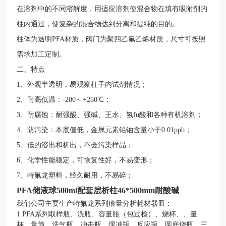
在溶剂中的不同溶解度，用适应溶剂使混合物在填有吸附剂的
柱内通过，使复杂的混合物达到分离和提纯的目的。
柱体为透明PFA材质，阀门为聚四乙氟乙烯材质，尺寸可按照
需求加工定制。
二、特点
1、外观半透明，易观察柱子内试剂情况；
2、耐高低温：-200～+260℃；
3、耐腐蚀：耐强酸、强碱、王水、氢fu酸和各种有机溶剂；
4、防污染：本底值低，金属元素铅铀含量小于0.01ppb；
5、低的溶出和析出，不会污染样品；
6、化学性能稳定，可恢复性好，不易变形；
7、特氟龙塑料，经久耐用，不易碎；
PFA储液球500ml配套层析柱46*500mm耐酸碱
我们公司主要生产特氟龙系列痕量分析耗材器皿：
1.PFA系列取样瓶、洗瓶、容量瓶（包过检）、烧杯、、量
杯、量筒、洗气瓶、冲击瓶、缓冲瓶、反应瓶、圆底烧瓶、三