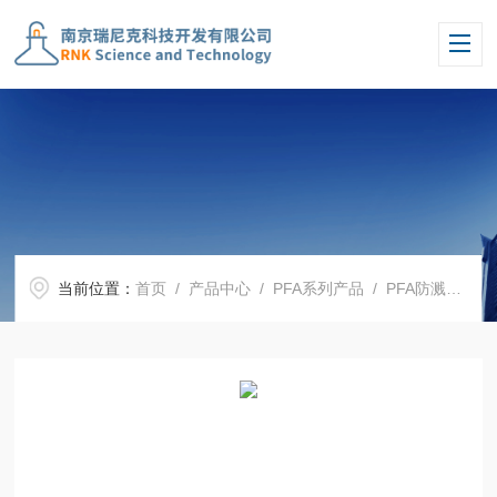
当前位置：
首页
/
产品中心
/
PFA系列产品
/
PFA防溅球
/ R