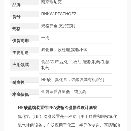
南京瑞尼克
品牌
RNKW-PFAFHQZZ
货号
规格齐全,支持定制
规格
一周
供货周期
氟化氢回收处理,实验小试
主要用途
食品/农产品,化工,石油,能源,制药/生物
应用领域
制药
HF酸，氟化氢，强酸强碱有机溶剂
耐腐蚀
金属杂质含量低，纯度高
本底值低
HF酸蒸馏装置带PFA烧瓶冷凝器温度计套管
氟化氢（
HF）冷凝装置是一种专门用于处理和回收氟化
氢气体的设备，广泛应用于化工、半导体制造、医药和冶