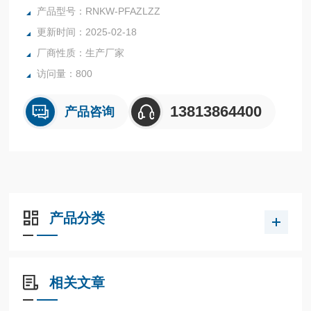
业。
产品型号：RNKW-PFAZLZZ
通常以下配件组成
更新时间：2025-02-18
PFA烧瓶+四氟恒压分液漏斗+四氟搅拌桨+PFA温度计套管+PF
厂商性质：生产厂家
A冷凝管+PFA接收瓶
访问量：800
13813864400
产品咨询
产品分类
相关文章