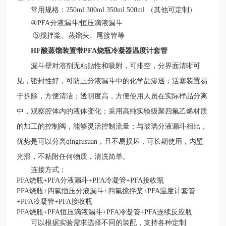
常用规格：
250ml 300ml 350ml 500ml （其他可定制）
④
PFA
分液漏斗
/恒压滴液漏斗
⑤搅拌桨、蒸馏头、尾接管等
HF酸蒸馏装置带PFA烧瓶冷凝器温度计套管
漏斗壁对溶剂无粘贴性和吸附，可排空，分界面清晰可
见，密封性好，可防止分液漏斗中的化学品渗透；活塞装置易
于拆除，方便清洁；透明度高，方便使用人员在实际样品分离
中，观察腔体内的液体变化；采用高纯实验级聚四氟乙烯材质
的加工的控制阀，能够灵活控制流量；与玻璃分液漏斗相比，
优势是可以分离
qingfusuan，且不易损坏，可长期使用，内壁
光滑，不粘附任何物质，清洗简单。
连接方式：
PFA烧瓶+PFA分液漏斗+PFA冷凝管+PFA接收瓶
PFA烧瓶+四氟恒压分液漏斗+四氟搅拌桨+PFA温度计套管
+PFA冷凝管+PFA接收瓶
PFA烧瓶+PFA恒压滴液漏斗+PFA冷凝管+PFA连续反应瓶
可以根据实验需求选择不同的装配，支持各种定制