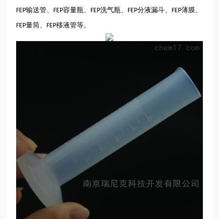
输送管、
容量瓶、
洗气瓶、
分液漏斗、
薄膜、
FEP
FEP
FEP
FEP
FEP
量筒、
移液管等。
FEP
FEP