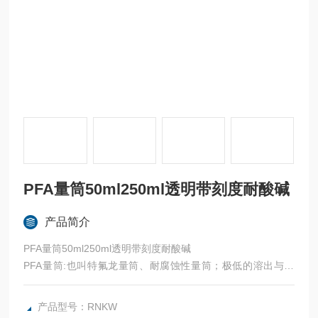
PFA量筒50ml250ml透明带刻度耐酸碱
产品简介
PFA量筒50ml250ml透明带刻度耐酸碱
PFA量筒:也叫特氟龙量筒、耐腐蚀性量筒；极低的溶出与析
出，主要用于痕量分析、同位素检测，ICP-MS/OES/AAS分析
等实验。
产品型号：RNKW
常用规格:5ml 10ml 15Ml 20ml 25ml 30ml 50ml