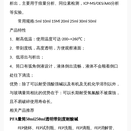
析出，主要用于痕量分析、同位素检测，
分析
ICP-MS/OES/AAS
等实验。
常用规格
:5ml 10ml 15Ml 20ml 25ml 30ml 50ml
产品特性
、耐高低温：使用温度可达
℃；
1
-200~+2
60
、带刻度线，高度透明，方便观察液面；
2
、低溶出与析出；
3
、筒口有弧角倒液设计，液体倒出流畅，液体不会顺着倒口
4
处往下滴流；
优势：除了可以耐受强酸强碱以及有机及无机化学溶剂以外，
与玻璃量筒相比的优势在于：可以长期耐受氢氟酸不被腐蚀，
且不易破碎使用寿命长。
相关产品推荐
PFA量筒50ml250ml透明带刻度耐酸碱
烧杯、
试剂瓶、
洗瓶、
滴瓶、
消解管、
FEP
FEP
FEP
FEP
FEP