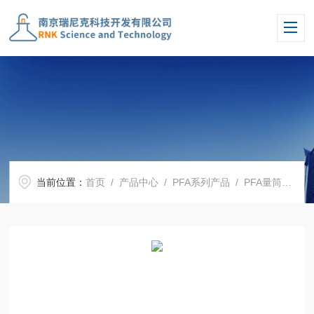
当前位置：
首页
/
产品中心
/
PFA系列产品
/
PFA量筒量杯
/