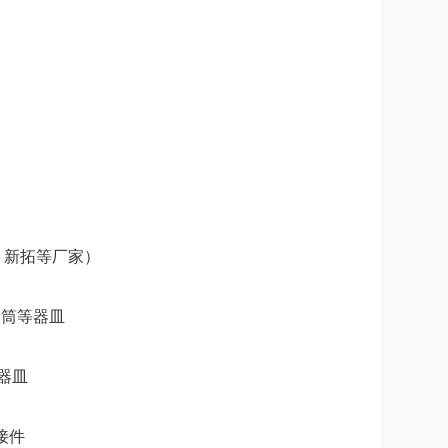
、新拓等厂家）
量筒等器皿
器皿
接件