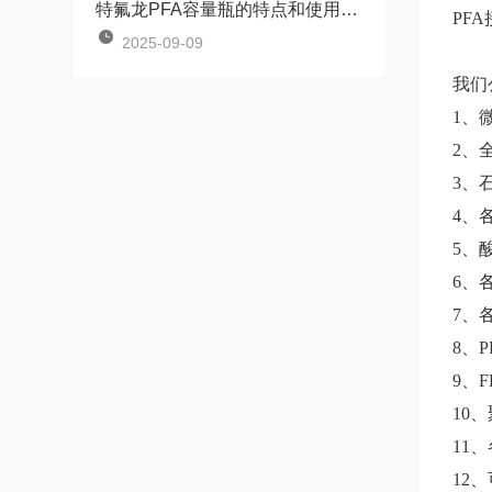
特氟龙PFA容量瓶的特点和使用方法
PF
2025-09-09
我们
1、
2、
3、
4、
5、
6、
7、
8、
9、
10
11
12