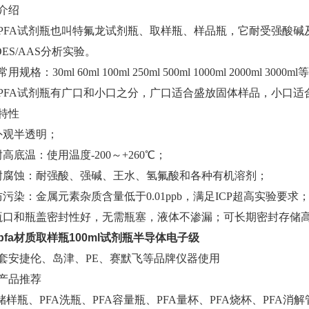
介绍
PFA试剂瓶也叫特氟龙试剂瓶、取样瓶、样品瓶，它耐受强酸碱及
OES/AAS分析实验。
常用规格：
30ml 60ml 100ml 250ml 500ml 1000ml 2000ml 3000ml等
PFA试剂瓶有广口和小口之分，广口适合盛放固体样品，小口适
特性
外观半透明；
耐高底温：使用温度-200～+260℃；
耐腐蚀：耐强酸、强碱、王水、氢氟酸和各种有机溶剂；
防污染：金属元素
杂质含量低于
0.01ppb，满足ICP超高实验要求
瓶口和瓶盖密封性好，无需瓶塞，液体不渗漏；可长期密封存储
pfa材质取样瓶100ml试剂瓶半导体电子级
套安捷伦、岛津、
PE、赛默飞等品牌仪器使用
产品推荐
A储样瓶、PFA洗瓶、PFA容量瓶、PFA量杯、PFA烧杯、PFA消解