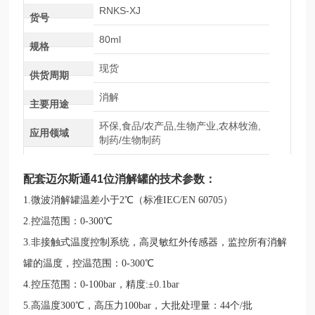
RNKS-XJ
货号
80ml
规格
现货
供货周期
消解
主要用途
环保,食品/农产品,生物产业,农林牧渔,
应用领域
制药/生物制药
配套迈尔斯通41位消解罐
的技术参数：
1.微波消解罐温差小于2℃（标准IEC/EN 60705）
2.控温范围：0-300℃
3.非接触式温度控制系统，高灵敏红外传感器，监控所有消解
罐的温度，控温范围：0-300℃
4.控压范围：0-100bar，精度:±0.1bar
5.高温度300℃，高压力100bar，大批处理量：44个/批