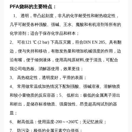
PFA烧杯的主要特点：
1、
透明，带凸起刻度，非凡的化学耐受性和耐热稳定性，
几乎可耐受
各种强酸、强碱、王水、魔酸和有机溶剂等
所有的
化学溶剂；适合于保存化学品和样本；
2、
可在121 ℃ (2 bar) 下高压灭菌，符合DIN EN 285。具有翻
边，便与夹持和移动，有散发热量和增加机械强度的作用，边
沿有嘴，便于倾倒液体，使用高纯原材料,便于清洗，
可配合
我公司电热板、消解器使用，效果更佳；
3、
高热稳定性，透明度好，平滑的表面；
4、
常用做常温或加热情况下配制强酸、强碱溶液、溶解物质
和较小量物质的反应容器；
5、
低析出：极低的金属离子溶出
和析出，是储存标准物质、强腐蚀性、昂贵超高纯试剂的器
皿；
6、
耐高低温：使用温度-200～+260℃；无记忆效应；
7、
防污染：极低的金属元素空白值低；