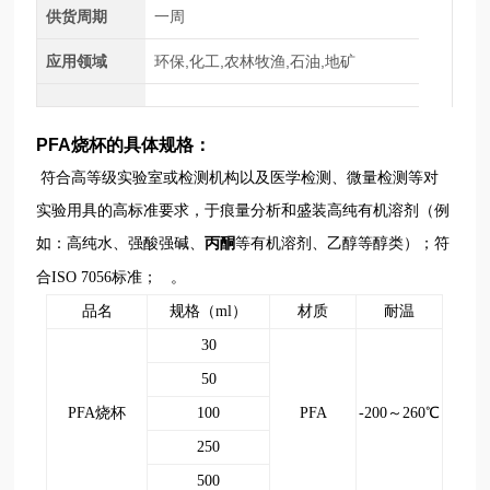
供货周期
一周
应用领域
环保,化工,农林牧渔,石油,地矿
PFA烧杯的具体规格：
符合高等级实验室或检测机构以及医学检测、微量检测等对
实验用具的高标准要求，于痕量分析和盛装高纯有机溶剂（例
如：高纯水、强酸强碱、
丙酮
等有机溶剂、乙醇等醇类）；
符
。
合ISO 7056标准；
品名
规格（ml）
材质
耐温
30
50
PFA烧杯
100
PFA
-200～260℃
250
500