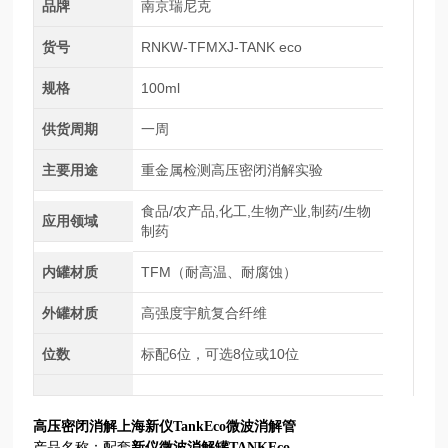
品牌
南京瑞尼克
货号
RNKW-TFMXJ-TANK eco
规格
100ml
供货周期
一周
主要用途
重金属检测高压密闭消解实验
食品/农产品,化工,生物产业,制药/生物
应用领域
制药
内罐材质
TFM（耐高温、耐腐蚀）
外罐材质
高强度宇航复合纤维
位数
标配6位，可选8位或10位
高压密闭消解上海新仪TankEco微波消解管
产品名称：
配套
新仪微波消解罐
TANKEco