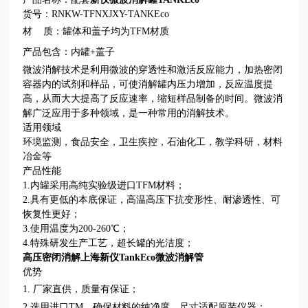
货号
：
RNKW-TFNXJXY-
TANKEco
材
质：罐体和盖子均为
TFM材质
产品包含：内罐
+盖子
微波消解技术是利用微波的穿透性和激活反应能力，加热密闭
容器内的试剂和样品，可使消解罐内压力增加，反应温度提
高，从而大大提高了反应速率，缩短样品制备的时间。微波消
解广泛应用于多种领域，是一种常用的消解技术。
适用领域
环境监测，食品安全，卫生疾控，石油化工，教学科研，材料
冶金等
产品性能
1.内罐采用高纯实验级进口TFM材料；
2.具有更低的本底保证，高温高压下抗变形性、耐渗透性、可
恢复性更好
；
3.使用温度为2
00
-260℃；
4.特殊研发生产工艺，超长罐的光洁度；
高压密闭消解上海新仪TankEco微波消解管
优势
1.
厂家直供，质量有保证；
2.
选用进口
TM，
确保材料的纯净度，
尺寸适配原装仪器；