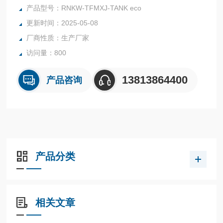
材 质：罐体和盖子均为TFM材质
产品型号：RNKW-TFMXJ-TANK eco
产品包含：内罐+盖子
更新时间：2025-05-08
微波消解技术是利用微波的穿透性和激活反应能力，加热密闭
厂商性质：生产厂家
容器内的试剂和样品，可使消解罐内压力增加，反应温度提
高，从而大大提高了反应速率，缩短样品制备的时间。微波消
访问量：800
解广泛应用于多种领域
13813864400
产品咨询
产品分类
相关文章