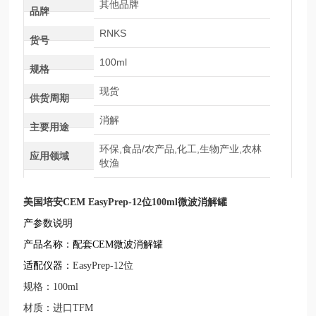
其他品牌
品牌
RNKS
货号
100ml
规格
现货
供货周期
消解
主要用途
环保,食品/农产品,化工,生物产业,农林
应用领域
牧渔
美国培安CEM EasyPrep-12位100ml微波消解罐
产参数说明
产品名称：配套CEM微波消解罐
适配仪器：
EasyPrep-12位
规格：100ml
材质：进口TFM