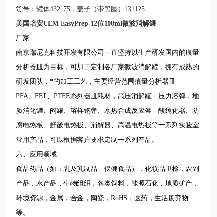
货号：罐体432175，盖子（带黑圈）131125
美国培安CEM EasyPrep-12位100ml微波消解罐
厂家
南京瑞尼克科技开发有限公司一直坚持以生产研发国内的痕量
分析器皿为目标，可加工定制各厂家微波消解罐，拥有成熟的
研发团队，*的加工工艺，主要经营范围痕量分析器皿—
PFA、FEP、PTFE系列器皿耗材，高压消解罐，压力溶弹，地
质消化罐、闷罐、溶样钢弹、水热合成反应釜，酸纯化器、防
腐电热板、赶酸电热板、消解器、高温电热板等一系列实验室
常用产品，可以根据客户要求定制一系列产品。
六、应用领域
食品药品（如：乳及乳制品、保健食品），化妆品卫检，农副
产品，水产品，生物组织，各类饲料，能源石化，地质矿产，
环境资源，金属，合金，陶瓷，RoHS，医药，生活废弃物
等。