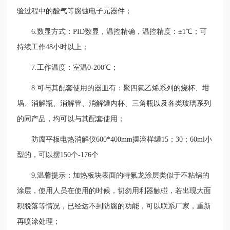
验过程中的酸气等腐蚀电子元器件；
6.数显方式：PID数显，温控精确，温控精度：±1℃；可
持续工作48小时以上；
7.工作温度：室温0-
200
℃；
8.可与其配套使用的器皿有：聚四氟乙烯系列的烧杯、坩
埚、消解瓶、消解管、消解罐内杯、三角瓶以及各类玻璃系列
的同产品，均可以与其配套使用；
防腐平板电热消解仪
600*400mm摆溶样罐15；30；60ml小
型的，可以摆150个-176个
9.温馨提示：加热板块表面的特氟龙涂层类似于不粘锅的
涂层，使用人员在使用的时候，切勿用利器触碰，若出现大面
积脱落等情况，已经达不到防腐的功能，可以联系厂家，重新
再喷涂处理；