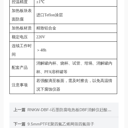
控温精度
±1℃
加热板块表
进口
Teflon涂层
面防腐
加热板材质
精致铝合金
额定电压
220V
连续工作时
＞
48h
间
消解罐内杯、烧杯、试管、坩埚、消解罐内
配套产品
杯、
PFA溶样罐等
若强酸滴至板面，需及时擦去，以免高温情
注意事项
况下腐蚀仪器
上一篇
RNKW-DBF-I石墨防腐电热板DBF消解仪赶酸仪PID数显
下一篇
9.5mmPTFE聚四氟乙烯网筛四氟筛子