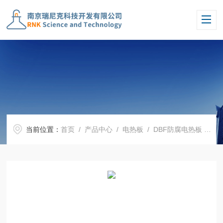
当前位置：
首页
/
产品中心
/
电热板
/
DBF防腐电热板
/ RNKW-DBF-I石墨电热板DBF-I尺寸400*300mm样品消解处理