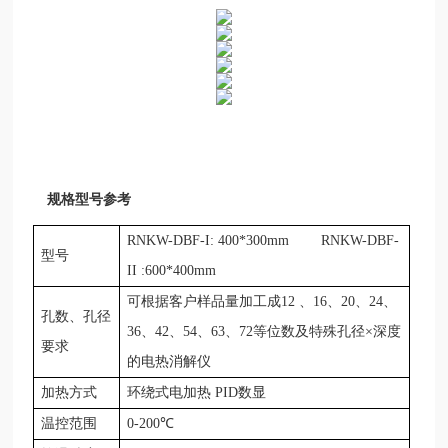
规格型号参考
RNKW-
DBF-I: 400*300mm
RNKW-
DBF-
型号
II :600*400mm
可根据客户样品量加工成
12 、16、20、24、
孔数、孔径
36、42、54、63、72等位数及特殊孔径×深度
要求
的电热消解仪
加热方式
环绕式电加热
PID数显
温控范围
0
-
200
℃