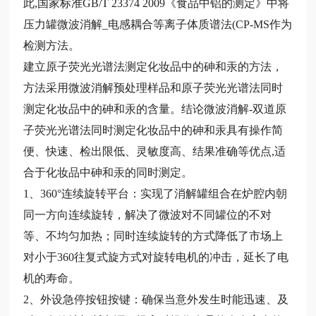
此,国家标准GB/T 23374 2009《食品中铝的测定》中将
压力罐微波消解_电感耦合等离子体质谱法(CP-MS作为
检测方法。
建立原子荧光光谱法测定化妆品中的砷和汞的方法，
方法采用微波消解预处理样品和原子荧光光谱法同时
测定化妆品中的砷和汞的含量。结论微波消解-双道原
子荧光光谱法同时测定化妆品中的砷和汞具有操作简
便、快速、检出限低、灵敏度高、结果准确等优点,适
合于化妆品中砷和汞的同时测定。
1、360°连续旋转平台：实现了消解罐组合在炉腔内朝
同一方向连续旋转，解决了微波对不同罐位的不对
等、不均匀加热；同时连续旋转的方式降低了市场上
对小于360往复式旋方式对旋转电机的冲击，延长了电
机的寿命。
2、外设急停按钮按键：确保当意外发生时能迅速、及