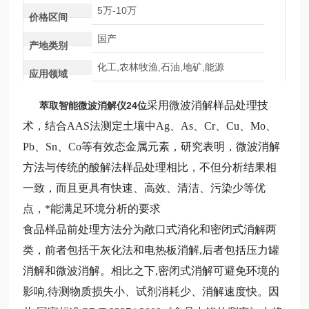
5万-10万
价格区间
国产
产地类别
化工,农林牧渔,石油,地矿,能源
应用领域
采用微波消解样品处理技
萃取智能微波消解仪24位
术，结合AAS法测定土壤中Ag、As、Cr、Cu、Mo、
Pb、Sn、Co等有效态金属元素，研究表明，微波消解
方法与传统的酸解法样品处理相比，不但分析结果相
一致，而且更具有快速、高效、清洁、污染少等优
点，*能满足环境分析的要求
食品样品前处理方法分为敞口式消化和密闭式消解两
类，前者包括干灰化法和电热板消解,后者包括压力罐
消解和微波消解。相比之下,密闭式消解可避免环境的
影响,待测物质损失小、试剂消耗少、消解速度快。因