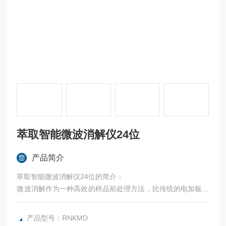
萃取智能微波消解仪24位
产品简介
萃取智能微波消解仪24位的简介：
微波消解作为一种高效的样品前处理方法，比传统的电加板消
解具备加热速度快、加热均匀、试剂用量少、 低空白、节能
高效等优点。尤其在易挥发元素的分析检测中可以很好的保持
产品型号：RNKMD
样品完整性，具备很高的样品回收率。微波消解仪目前已广泛