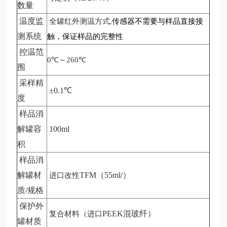
数量
温度监
全罐红外测温方式,
传感器不需要与样品直接接
测系统
触，保证样品的完整性
控温范
0℃～260℃
围
采样精
±0.1℃
度
样品消
解罐容
100ml
积
样品消
解罐材
TFM（55ml/）
进口改性
质/规格
保护外
PEEK混玻纤）
复合材料（进口
罐材质