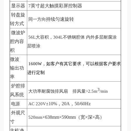
显示器
英寸超大触摸彩屏控制器
7
转盘旋
持续匀速旋转
同一方向
转方式
微波炉
56L大容积，304L不锈钢腔体 内外多层耐腐涂
腔内容
层喷涂
积
微波
1600W，如客户有其它要求，可以根据客户要求
输出功
进行定制
率
炉腔排
3
大功率耐腐蚀排风扇 排风量>2.5m
/min
风系统
±10%，20A，50/60Hz
电源
AC 220V
外观尺
×638mm×590mm（宽×深×高）
520mm
寸
主机净