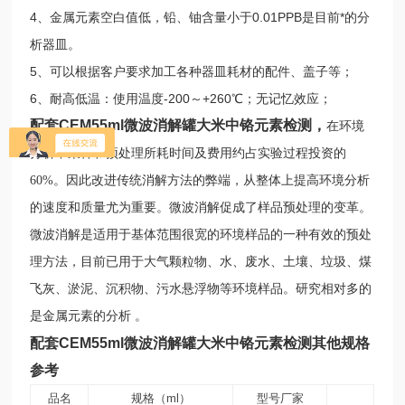
4、金属元素空白值低，铅、铀含量小于0.01PPB是目前*的分
析器皿。
5、可以根据客户要求加工各种器皿耗材的配件、盖子等；
6、耐高低温：使用温度-200～+260℃；无记忆效应；
配套CEM55ml微波消解罐大米中铬元素检测
，
在环境
分析中采样和预处理所耗时间及费用约占实验过程投资的
60%。因此改进传统消解方法的弊端，从整体上提高环境分析
的速度和质量尤为重要。微波消解促成了样品预处理的变革。
微波消解是适用于基体范围很宽的环境样品的一种有效的预处
理方法，目前已用于大气颗粒物、水、废水、土壤、垃圾、煤
飞灰、淤泥、沉积物、污水悬浮物等环境样品。研究相对多的
是金属元素的分析 。
配套CEM55ml微波消解罐大米中铬元素检测
其他规格
参考
品名
规格（ml）
型号厂家