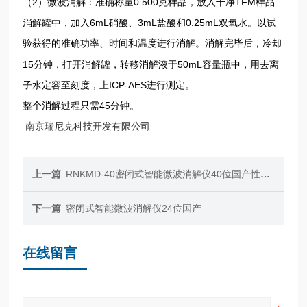
（2）微波消解：准确称量0.500克样品，放入干净TFM样品
消解罐中，加入6mL硝酸、3mL盐酸和0.25mL双氧水。以试
验获得的
功率、时间和温度进行消解。消解完毕后，冷却
准确
15分钟，打开消解罐，转移消解液于50mL容量瓶中，用去离
子水定容至刻度，上ICP-AES进行测定。
整个消解过程只需45分钟。
南京瑞尼克科技开发有限公司
上一篇
RNKMD-40密闭式智能微波消解仪40位国产性价比高
下一篇
密闭式智能微波消解仪24位国产
在线留言