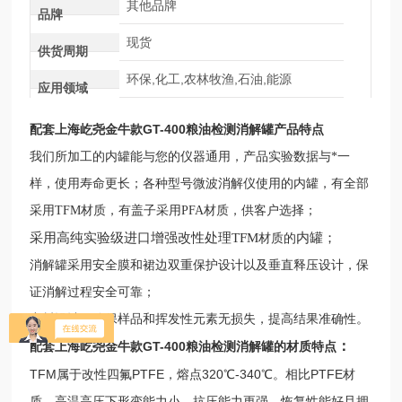
其他品牌
品牌
现货
供货周期
环保,化工,农林牧渔,石油,能源
应用领域
配套上海屹尧金牛款GT-400粮油检测消解罐
产品特点
我们所加工的内罐能与您的仪器通用，产品实验数据与*一
样，使用寿命更长；各种型号微波消解仪使用的内罐，有全部
采用TFM材质，有盖子采用
PFA
材质，供客户选择；
采用高纯实验级进口增强改性处理TFM
内罐；
材质的
消解罐采用安全膜和裙边双重保护设计以及垂直释压设计，保
证消解过程安全可靠；
密封设计，确保样品和挥发性元素无损失，提高结果准确性。
：
配套上海屹尧金牛款GT-400粮油检测消解罐
的
材质特点
TFM属于改性四氟PTFE，熔点320℃-340℃。相比PTFE材
质，高温高压下形变能力小，抗压能力更强，恢复性能好且拥