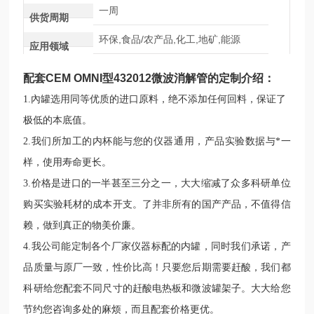
一周
供货周期
环保,食品/农产品,化工,地矿,能源
应用领域
配套CEM OMNI型432012微波消解管
的定制介绍：
1.
內罐选用
同等优质的进口原料，
绝不添加任何回料，保证了
极低的本底值。
2.
我们所加工的内杯能与您的仪器通用，产品实验数据与*一
样，使用寿命更长
。
3.
价格是进口的一半甚至三分之一，
大大缩减了众多科研单位
购买实验耗材的成本开支。了
并非所有的国产产品，不值得信
赖，做到真正的物美价廉
。
4.
我
公司
能定制各个厂家仪器标配的内罐，同时我们承诺，产
品质量与原厂一致，性价比高！
只要您后期需要赶酸，我们都
科研给您配套不同尺寸的赶酸电热板和微波罐架子。大大给您
节约您咨询多处的麻烦，而且配套价格更优。