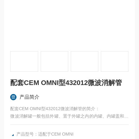
配套CEM OMNI型432012微波消解管
产品简介
配套CEM OMNI型432012微波消解管的简介：
微波消解罐一般包括外罐、置于外罐之内的内罐、内罐盖和外
罐盖,其特征在于,外罐盖通过螺纹拧紧到外罐罐口并将内罐盖
压紧到内罐罐口。微波消解罐,既能到达较高的工作压力,同时
产品型号：适配于CEM OMNI
体积较小,易于加工,具有自动及手动泄压功能。