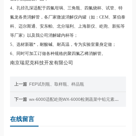
4、孔径孔深适配于四氟坩埚、三角瓶、四氟烧杯、试管、特
氟龙各类消解管，各厂家微波消解仪内罐（如：CEM、莱伯泰
科、迈尔斯通、安东帕、北分瑞利、上海新仪、
屹尧、新拓等
等厂家）以及我公司消解罐内杯等；
5、选材新颖*，耐酸碱、耐高温，专为实验室量身定做；
6、同时可加工订做各种规格的聚四氟乙稀消解管
。
南京瑞尼克科技开发有限公司
上一篇
FEP试剂瓶、取样瓶、样品瓶
下一篇
wx-6000适配屹尧WX-6000检测蔬菜中铅元素微波罐
在线留言