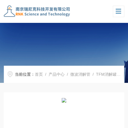
当前位置：
首页
/
产品中心
/
微波消解管
/
TFM消解罐
/ H