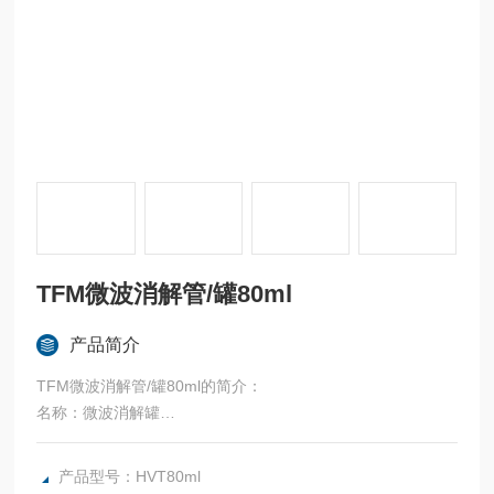
TFM微波消解管/罐80ml
产品简介
TFM微波消解管/罐80ml的简介：
名称：微波消解罐
规格：80 mL反应罐
内罐消解后可持续低强度冷却，加长反应罐的使用寿命
产品型号：HVT80ml
全温度范围内实现智能控压，可实现2g样品量的安全消解