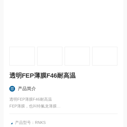
透明FEP薄膜F46耐高温
产品简介
透明FEP薄膜F46耐高温
FEP薄膜，也叫特氟龙薄膜
规格厚度请详细咨询
产品特性：
产品型号：RNKS
1、耐高低温:-200～205℃ ，外观透明如保鲜膜，使用方便，