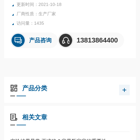
更新时间：2021-10-18
环保；
厂商性质：生产厂家
2、具有不粘性,疏水, 疏油:水接触角 θ=114о 电可靠性，高绝
缘，不漏电；
访问量：1435
3、高透明度
4、耐强酸强碱，耐各种有机及无机化学溶剂，丙酮、醇类等
13813864400
产品咨询
各种腐蚀性溶剂；
产品分类
相关文章