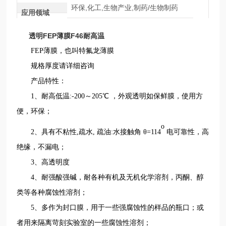
环保,化工,生物产业,制药/生物制药
应用领域
透明FEP薄膜F46耐高温
FEP薄膜
，
也叫特氟龙薄膜
规格厚度请详细咨询
产品特性
：
1
、
耐高低温
:
-200～205℃ ，外观透明如保鲜膜，使用方
便，环保；
о
2
、
具有不粘性
,疏水, 疏油:
水接触角
θ=114
电可靠性，高
绝缘，
不漏电；
3
、
高透明度
4
、
耐强酸强碱，耐各种有机及无机化学溶剂，丙酮、醇
类等各种腐蚀性溶剂；
5
、
多作为封口膜，用于一些强腐蚀性的样品的瓶口；或
者用来隔离苛刻实验室的一些腐蚀性溶剂；