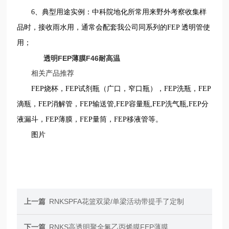
6
、
典型用途实例：中科院地化所常用来野外考察收集样
品时，接收雨水用，通常会配套我公司同系列的
FEP 透明管使
用；
透明FEP薄膜F46耐高温
相关产品推荐
FEP烧杯，FEP试剂瓶（广口，窄口瓶），FEP洗瓶，FEP
滴瓶，FEP消解管，FEP输送管,FEP容量瓶,FEP洗气瓶,FEP分
液漏斗，FEP薄膜，FEP量筒，FEP移液管等。
图片
上一篇
RNKSPFA花篮双梁/单梁活动带提手了定制
下一篇
RNKS高透明聚全氟乙丙烯膜FEP薄膜