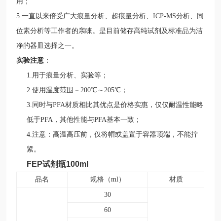
用；
5.一直以来倍受广大痕量分析、超痕量分析、ICP-MS分析、同
位素分析等工作者的亲睐。是目前储存高纯试剂及标准品为洁
净的器皿选择之一。
实验注意
：
1.用于痕量分析、实验等；
2.使用温度范围－200℃～205℃；
3.同时与PFA材质相比其优点是价格实惠，仅仅耐温性能略
低于PFA，其他性能与PFA基本一致；
4
.注意：高温高压前，仅将帽或盖置于容器顶端，不能拧
紧。
FEP试剂瓶100ml
品名
规格（ml）
材质
30
60