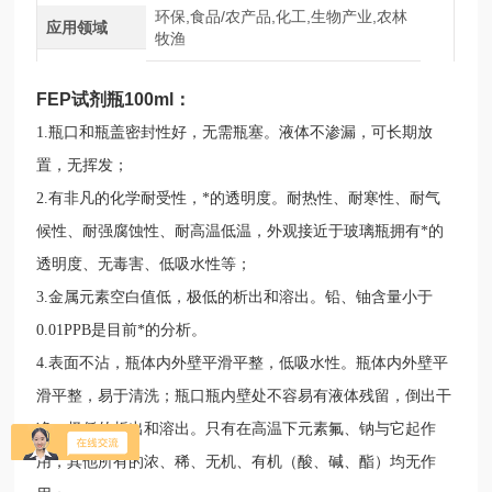
环保,食品/农产品,化工,生物产业,农林
应用领域
牧渔
FEP试剂瓶100ml
：
1.瓶口和瓶盖密封性好，无需瓶塞。液体不渗漏，可长期放
置，无挥发；
2.有非凡的化学耐受性，*的透明度。耐热性、耐寒性、耐气
候性、耐强腐蚀性、耐高温低温，外观接近于玻璃瓶拥有*的
透明度、无毒害、低吸水性等；
3.金属元素空白值低，极低的析出和溶出。铅、铀含量小于
0.01PPB是目前*的分析。
4.表面不沾，瓶体内外壁平滑平整，低吸水性。瓶体内外壁平
滑平整，易于清洗；瓶口瓶内壁处不容易有液体残留，倒出干
净，极低的析出和溶出。只有在高温下元素氟、钠与它起作
用，其他所有的浓、稀、无机、有机（酸、碱、酯）均无作