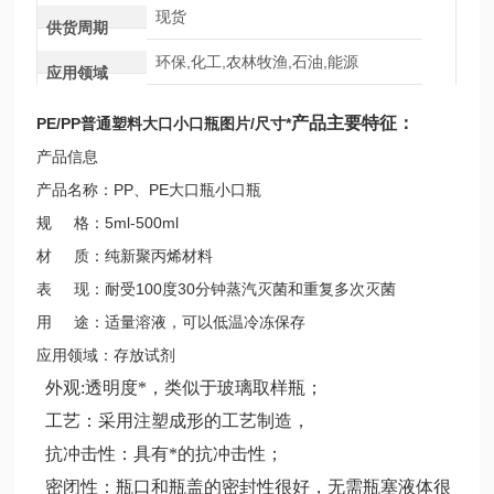
现货
供货周期
环保,化工,农林牧渔,石油,能源
应用领域
产品主要特征：
PE/PP普通塑料大口小口瓶图片/尺寸*
产品信息
产品名称：PP、PE大口瓶小口瓶
规 格：5ml-500ml
材 质：纯新聚丙烯材料
表 现：耐受100度30分钟蒸汽灭菌和重复多次灭菌
用 途：适量溶液，可以低温冷冻保存
应用领域：存放试剂
外观:透明度*，类似于玻璃取样瓶
；
工艺：
采用注塑成形的工艺制造，
抗冲击性
：
具有*的抗冲击性；
密闭性：
瓶口和瓶盖的密封性很好，无需瓶塞液体很