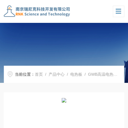
当前位置：
首页
/
产品中心
/
电热板
/
GWB高温电热板
/ 