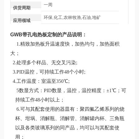
一周
供货周期
环保,化工,农林牧渔,石油,地矿
应用领域
GWB带孔电热板定制
的产品说明：
1.精致加热板升温速度快，加热均匀，加热面积
大
；
2.处理多个样品、无交叉污染;
3.PID温控，可持续工作48个小时;
4.工作温度：室温至350℃;
5
数显方式：PID数显，温控，温控精度：±1℃；可
持续工作48小时以上；
6.可与其配套使用的器皿有：聚四氟乙烯系列的烧
杯、坩埚、消解瓶、消解管、消解罐内杯、三角瓶
以及各类玻璃系列的同产品，均可以与其配套使
用；