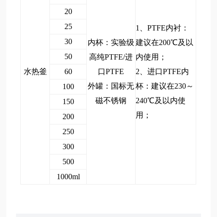
20
25
1、PTFE内衬：
30
内杯：实验级
建议在200℃及以
50
高纯PTFE/进
内使用；
水热釜
60
口PTFE
2、进口PTFE内
外罐：国标无
杯：建议在230～
100
磁
不锈钢
240℃及以内使
150
用；
200
250
300
500
1000ml