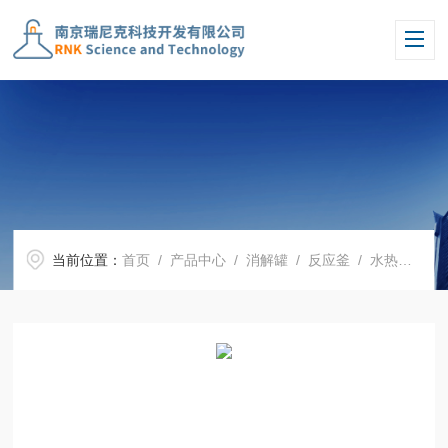
当前位置：
首页
/
产品中心
/
消解罐
/
反应釜
/ 水热釜、水热合成反应釜