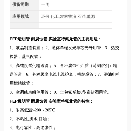
供货周期
一周
应用领域
环保,化工,农林牧渔,石油,能源
FEP透明管 耐腐蚀管 实验室特氟龙管
的主要用途：
1、
液晶制造装置
；
2、
通体单端发光单芯光纤用管
；
3、
热交
换器，蒸气配管
；
4、
高纯度试剂输送管
；
5、
各种腐蚀性介质（苛刻溶剂）输
送管道
；
6、
各种频率电线电缆护套，槽绝缘管
；
7、
潜油电机
用槽绝缘管
；
8、
空调线束组件用管
；
9、
全包氟塑胶0型密封圈用管
。
FEP透明管 耐腐蚀管 实验室特氟龙管
的特性：
1、
耐高低温:
-200～20
5
℃
；
2、
不粘性,拼水,拼油
；
3、
电可靠性，高绝缘性
；