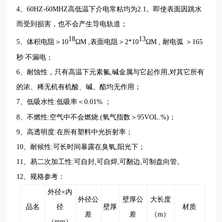
4、
60HZ-60MHZ高低温下介电常粘均为2.1。即使表面因跳水
而受到损害，也不会产生导电轨道
；
18
13
5、
体积电阻＞10
ΩM ,表面电阻＞2*10
ΩM , 耐电弧 ＞165
秒
不漏电
；
6、
耐蚀性
，
只有高温下元素氟,碱金属与它起作用,对其它所有
的浓、稀无机有机酸、碱、酯均无作用
；
7、
低吸水性:
低吸率＜0.01%
；
8
、
不燃性:
空气中不会燃烧.(氧气指数＞95VOL.%)
；
9
、
高透明度:
在所有塑料中光折射率
；
1
0
、
耐候性:
可长时间暴露在臭氧,阳光下
；
1
1
、
易二次
加工
性:
可自封,可自焊,可翻边,可制盘向管
。
12
、规格参考：
外径×内
外径公
壁厚公
大长度
品名
径
壁厚
材质
差
差
（m）
（mm）