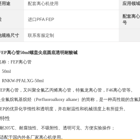
要用途
配套离心机使用
应用领
配套离
质
进口PFA FEP
号
他规格尺寸
联系客服定制
/FEP离心管50ml螺盖尖底圆底透明耐酸碱
名称：FEP离心管
50ml
RNKW-PFALXG-50ml
A/FEP离心管，又叫聚全氟乙丙烯离心管，特氟龙离心管，F46离心管等。
是全氟烷氧基烷烃（Perfluoroalkoxy alkane）的简称，是一种高
FEP的优异化学惰性和透明度，并在耐温性和机械强度上有所提升。
特性
可耐205℃、耐腐蚀性、不吸附性、透明可见、方便实验操作；
可适配于国内外各厂家离心机使用。