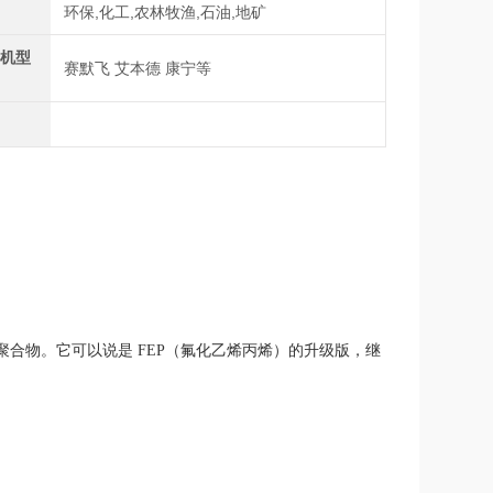
域
环保,化工,农林牧渔,石油,地矿
心机型
赛默飞 艾本德 康宁等
性能的含氟聚合物。它可以说是 FEP（氟化乙烯丙烯）的升级版，继