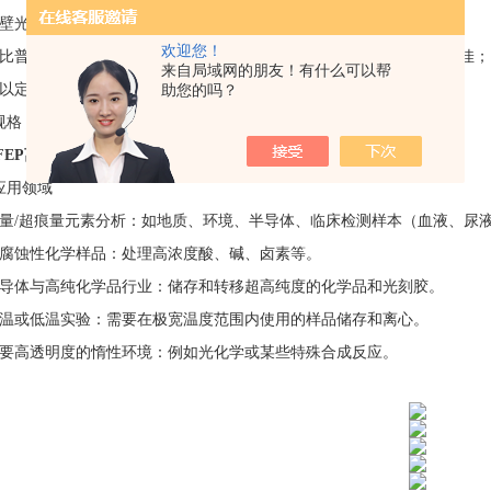
壁光滑，不粘，易于清洗。离心速率可达到12000转/min 不破碎；
欢迎您！
相比普通塑料的离心机管壁对有机物如疏水性物质无吸附，离心效果更佳；
来自局域网的朋友！有什么可以帮
助您的吗？
可以定做：圆形底、内锥形底的离心管及离心瓶。
：5ml 10ml 20ml 30ml 50ml
/FEP离心管50ml螺盖尖底圆底透明耐酸碱
应用领域
痕量/超痕量元素分析：如地质、环境、半导体、临床检测样本（血液、尿液）的I
强腐蚀性化学样品：处理高浓度酸、碱、卤素等。
半导体与高纯化学品行业：储存和转移超高纯度的化学品和光刻胶。
高温或低温实验：需要在极宽温度范围内使用的样品储存和离心。
需要高透明度的惰性环境：例如光化学或某些特殊合成反应。