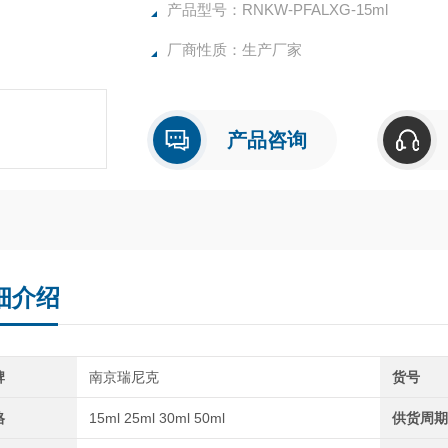
PFA/FEP离心管，又叫聚全氟乙丙烯离心管
产品型号：RNKW-PFALXG-15ml
厂商性质：生产厂家
产品咨询
细介绍
牌
南京瑞尼克
货号
格
15ml 25ml 30ml 50ml
供货周