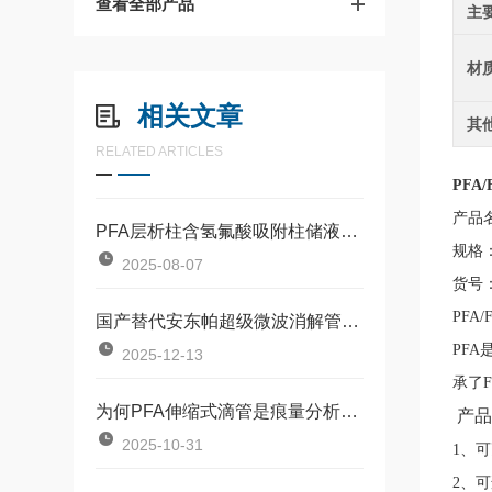
查看全部产品
主
材
相关文章
其
RELATED ARTICLES
PFA
产品
PFA层析柱含氢氟酸吸附柱储液球加液球套装在电子材料行业应用
规格：
2025-08-07
货号：
PF
国产替代安东帕超级微波消解管18ml提供难溶样品解决方案
PFA
2025-12-13
承了
为何PFA伸缩式滴管是痕量分析的最佳伴侣？
产品
2025-10-31
1、
2、