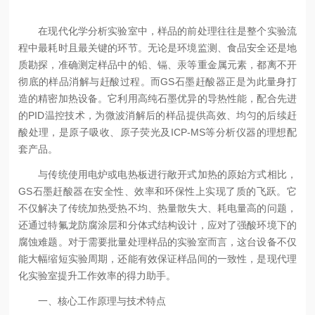
在现代化学分析实验室中，样品的前处理往往是整个实验流
程中最耗时且最关键的环节。无论是环境监测、食品安全还是地
质勘探，准确测定样品中的铅、镉、汞等重金属元素，都离不开
彻底的样品消解与赶酸过程。而GS石墨赶酸器正是为此量身打
造的精密加热设备。它利用高纯石墨优异的导热性能，配合先进
的PID温控技术，为微波消解后的样品提供高效、均匀的后续赶
酸处理，是原子吸收、原子荧光及ICP-MS等分析仪器的理想配
套产品。
与传统使用电炉或电热板进行敞开式加热的原始方式相比，
GS石墨赶酸器在安全性、效率和环保性上实现了质的飞跃。它
不仅解决了传统加热受热不均、热量散失大、耗电量高的问题，
还通过特氟龙防腐涂层和分体式结构设计，应对了强酸环境下的
腐蚀难题。对于需要批量处理样品的实验室而言，这台设备不仅
能大幅缩短实验周期，还能有效保证样品间的一致性，是现代理
化实验室提升工作效率的得力助手。
一、核心工作原理与技术特点