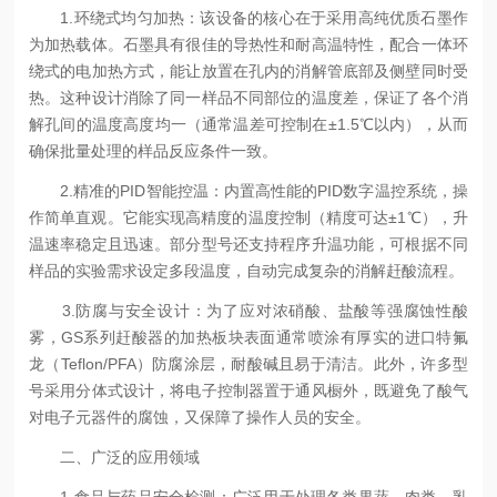
1.环绕式均匀加热：该设备的核心在于采用高纯优质石墨作
为加热载体。石墨具有很佳的导热性和耐高温特性，配合一体环
绕式的电加热方式，能让放置在孔内的消解管底部及侧壁同时受
热。这种设计消除了同一样品不同部位的温度差，保证了各个消
解孔间的温度高度均一（通常温差可控制在±1.5℃以内），从而
确保批量处理的样品反应条件一致。
2.精准的PID智能控温：内置高性能的PID数字温控系统，操
作简单直观。它能实现高精度的温度控制（精度可达±1℃），升
温速率稳定且迅速。部分型号还支持程序升温功能，可根据不同
样品的实验需求设定多段温度，自动完成复杂的消解赶酸流程。
3.防腐与安全设计：为了应对浓硝酸、盐酸等强腐蚀性酸
雾，GS系列赶酸器的加热板块表面通常喷涂有厚实的进口特氟
龙（Teflon/PFA）防腐涂层，耐酸碱且易于清洁。此外，许多型
号采用分体式设计，将电子控制器置于通风橱外，既避免了酸气
对电子元器件的腐蚀，又保障了操作人员的安全。
二、广泛的应用领域
1.食品与药品安全检测：广泛用于处理各类果蔬、肉类、乳