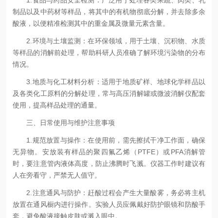
制品以及中药材等样品，将其中的有机物彻底分解，并去除多余
酸液，以便精准检测其中的重金属及微量元素含量。
2.环境与土壤监测：在环保领域，用于土壤、沉积物、水质
等样品的消解前处理，帮助科研人员准确了解环境污染物的分布
情况。
3.地质与化工材料分析：适用于地质矿样、地球化学样品以
及各类化工原料的分解处理，常与高压消解罐或微波消解仪配套
使用，提高样品处理的通量。
三、日常使用与维护注意事项
1.规范放置与操作：在使用前，需先擦拭干净工作面，确保
无异物。安放装有样品的聚四氟乙烯（PTFE）或PFA消解管
时，要注意管内液体高度，防止沸腾时飞溅。仪器工作时建议有
人在旁看守，严禁无人值守。
2.注意通风与防护：赶酸过程会产生大量酸雾，务必将主机
放置在通风橱内进行操作。实验人员应佩戴好防护眼镜和防酸手
套，避免酸液接触皮肤或溅入眼中。