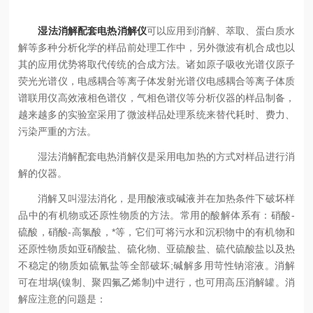
湿法消解配套电热消解仪
可以应用到消解、萃取、蛋白质水
解等多种分析化学的样品前处理工作中，另外微波有机合成也以
其的应用优势将取代传统的合成方法。诸如原子吸收光谱仪原子
荧光光谱仪，电感耦合等离子体发射光谱仪电感耦合等离子体质
谱联用仪高效液相色谱仪，气相色谱仪等分析仪器的样品制备，
越来越多的实验室采用了微波样品处理系统来替代耗时、费力、
污染严重的方法。
湿法消解配套电热消解仪是采用电加热的方式对样品进行消
解的仪器。
消解又叫湿法消化，是用酸液或碱液并在加热条件下破坏样
品中的有机物或还原性物质的方法。常用的酸解体系有：硝酸-
硫酸，硝酸-高氯酸，*等，它们可将污水和沉积物中的有机物和
还原性物质如亚硝酸盐、硫化物、亚硫酸盐、硫代硫酸盐以及热
不稳定的物质如硫氰盐等全部破坏;碱解多用苛性钠溶液。消解
可在坩埚(镍制、聚四氟乙烯制)中进行，也可用高压消解罐。消
解应注意的问题是：